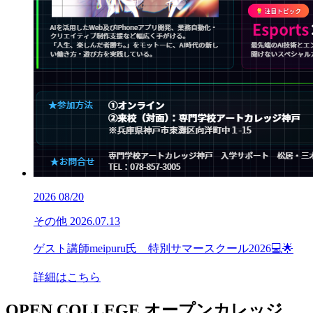
2026
08/20
その他
2026.07.13
ゲスト講師meipuru氏 特別サマースクール2026💻🌟
詳細はこちら
OPEN COLLEGE
オープンカレッジ