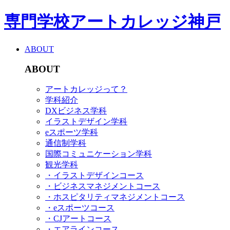
専門学校アートカレッジ神戸
ABOUT
ABOUT
アートカレッジって？
学科紹介
DXビジネス学科
イラストデザイン学科
eスポーツ学科
通信制学科
国際コミュニケーション学科
観光学科
・イラストデザインコース
・ビジネスマネジメントコース
・ホスピタリティマネジメントコース
・eスポーツコース
・CJアートコース
・エアラインコース