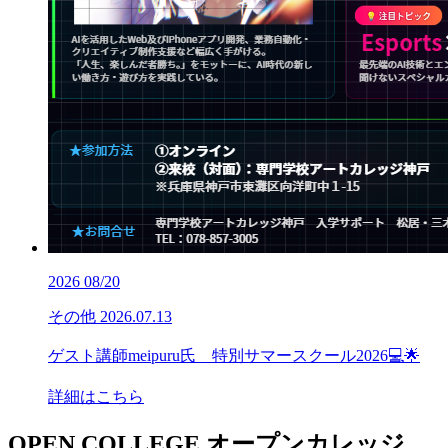
2026
08/20
その他
2026.07.13
ゲスト講師meipuru氏 特別サマースクール2026💻🌟
詳細はこちら
OPEN COLLEGE
オープンカレッジ