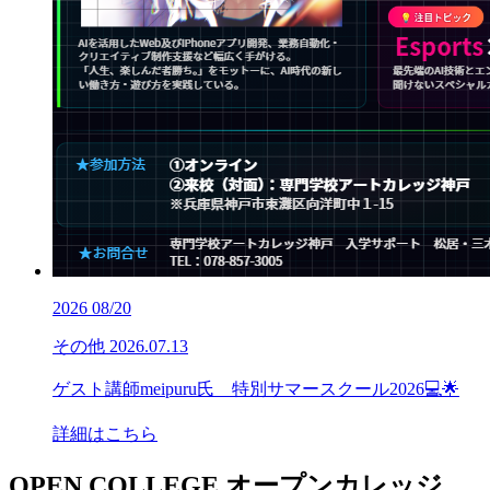
2026
08/20
その他
2026.07.13
ゲスト講師meipuru氏 特別サマースクール2026💻🌟
詳細はこちら
OPEN COLLEGE
オープンカレッジ