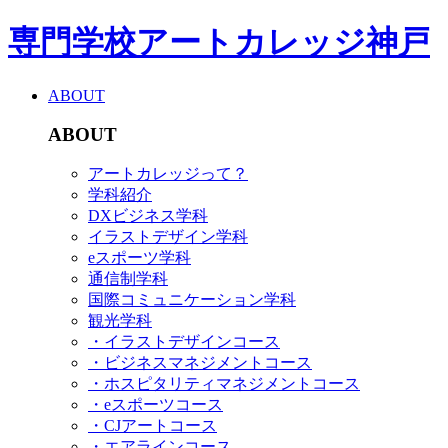
専門学校アートカレッジ神戸
ABOUT
ABOUT
アートカレッジって？
学科紹介
DXビジネス学科
イラストデザイン学科
eスポーツ学科
通信制学科
国際コミュニケーション学科
観光学科
・イラストデザインコース
・ビジネスマネジメントコース
・ホスピタリティマネジメントコース
・eスポーツコース
・CJアートコース
・エアラインコース