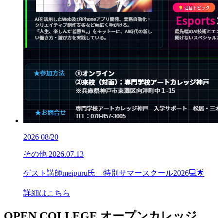
2026
08/20
その他
2026.07.13
ゲスト講師meipuru氏 特別サマースクール2026💻🌟
詳細はこちら
OPEN COLLEGE
オープンカレッジ