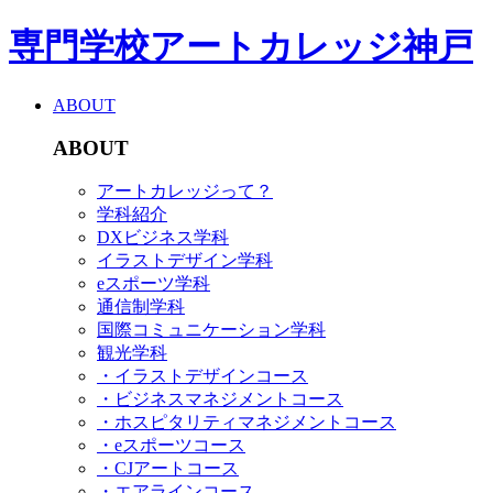
専門学校アートカレッジ神戸
ABOUT
ABOUT
アートカレッジって？
学科紹介
DXビジネス学科
イラストデザイン学科
eスポーツ学科
通信制学科
国際コミュニケーション学科
観光学科
・イラストデザインコース
・ビジネスマネジメントコース
・ホスピタリティマネジメントコース
・eスポーツコース
・CJアートコース
・エアラインコース