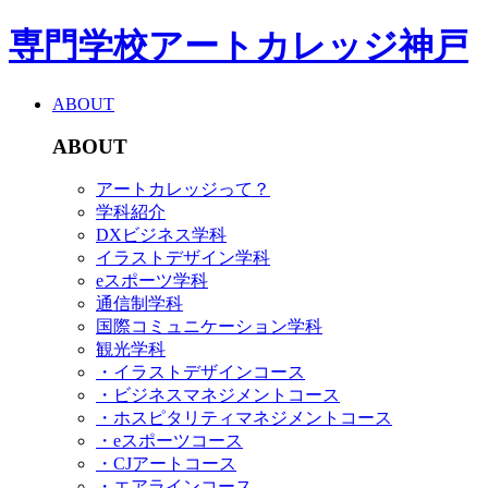
専門学校アートカレッジ神戸
ABOUT
ABOUT
アートカレッジって？
学科紹介
DXビジネス学科
イラストデザイン学科
eスポーツ学科
通信制学科
国際コミュニケーション学科
観光学科
・イラストデザインコース
・ビジネスマネジメントコース
・ホスピタリティマネジメントコース
・eスポーツコース
・CJアートコース
・エアラインコース