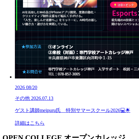
2026
08/20
その他
2026.07.13
ゲスト講師meipuru氏 特別サマースクール2026💻🌟
詳細はこちら
OPEN COLLEGE
オープンカレッジ