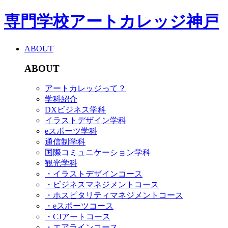
専門学校アートカレッジ神戸
ABOUT
ABOUT
アートカレッジって？
学科紹介
DXビジネス学科
イラストデザイン学科
eスポーツ学科
通信制学科
国際コミュニケーション学科
観光学科
・イラストデザインコース
・ビジネスマネジメントコース
・ホスピタリティマネジメントコース
・eスポーツコース
・CJアートコース
・エアラインコース