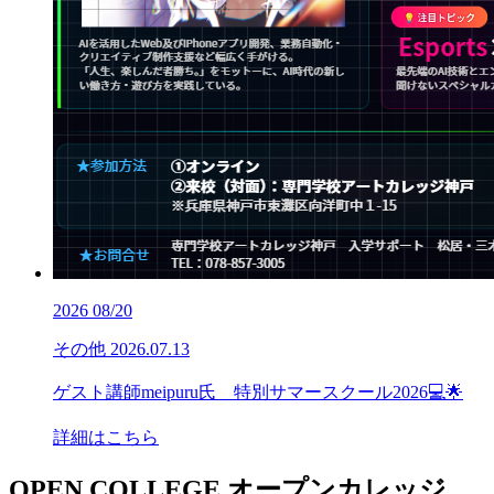
2026
08/20
その他
2026.07.13
ゲスト講師meipuru氏 特別サマースクール2026💻🌟
詳細はこちら
OPEN COLLEGE
オープンカレッジ