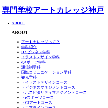
専門学校アートカレッジ神戸
ABOUT
ABOUT
アートカレッジって？
学科紹介
DXビジネス学科
イラストデザイン学科
eスポーツ学科
通信制学科
国際コミュニケーション学科
観光学科
・イラストデザインコース
・ビジネスマネジメントコース
・ホスピタリティマネジメントコース
・eスポーツコース
・CJアートコース
・エアラインコース