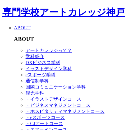
専門学校アートカレッジ神戸
ABOUT
ABOUT
アートカレッジって？
学科紹介
DXビジネス学科
イラストデザイン学科
eスポーツ学科
通信制学科
国際コミュニケーション学科
観光学科
・イラストデザインコース
・ビジネスマネジメントコース
・ホスピタリティマネジメントコース
・eスポーツコース
・CJアートコース
・エアラインコース