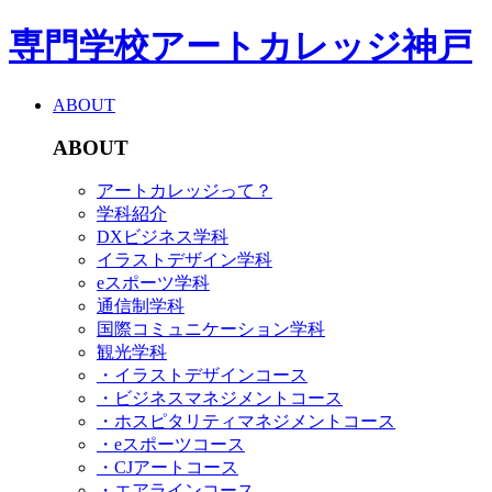
専門学校アートカレッジ神戸
ABOUT
ABOUT
アートカレッジって？
学科紹介
DXビジネス学科
イラストデザイン学科
eスポーツ学科
通信制学科
国際コミュニケーション学科
観光学科
・イラストデザインコース
・ビジネスマネジメントコース
・ホスピタリティマネジメントコース
・eスポーツコース
・CJアートコース
・エアラインコース