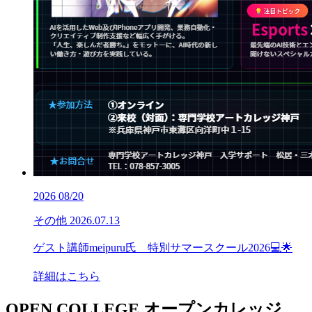
2026
08/20
その他
2026.07.13
ゲスト講師meipuru氏 特別サマースクール2026💻🌟
詳細はこちら
OPEN COLLEGE
オープンカレッジ