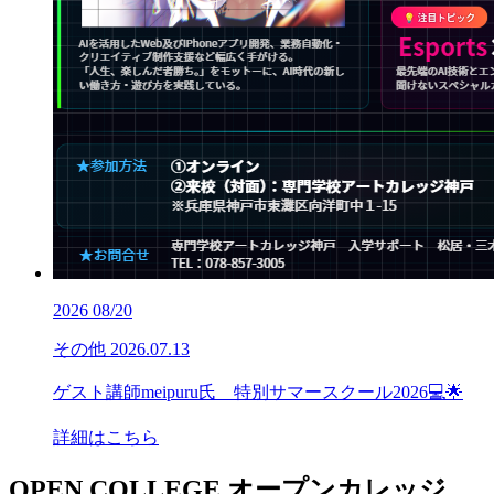
2026
08/20
その他
2026.07.13
ゲスト講師meipuru氏 特別サマースクール2026💻🌟
詳細はこちら
OPEN COLLEGE
オープンカレッジ