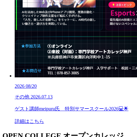
2026
08/20
その他
2026.07.13
ゲスト講師meipuru氏 特別サマースクール2026💻🌟
詳細はこちら
OPEN COLLEGE
オープンカレッジ