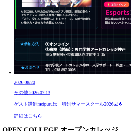
2026
08/20
その他
2026.07.13
ゲスト講師meipuru氏 特別サマースクール2026💻🌟
詳細はこちら
OPEN COLLEGE
オープンカレッジ