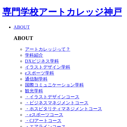
専門学校アートカレッジ神戸
ABOUT
ABOUT
アートカレッジって？
学科紹介
DXビジネス学科
イラストデザイン学科
eスポーツ学科
通信制学科
国際コミュニケーション学科
観光学科
・イラストデザインコース
・ビジネスマネジメントコース
・ホスピタリティマネジメントコース
・eスポーツコース
・CJアートコース
・エアラインコース