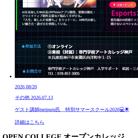
2026
08/20
その他
2026.07.13
ゲスト講師meipuru氏 特別サマースクール2026💻🌟
詳細はこちら
OPEN COLLEGE
オープンカレッジ