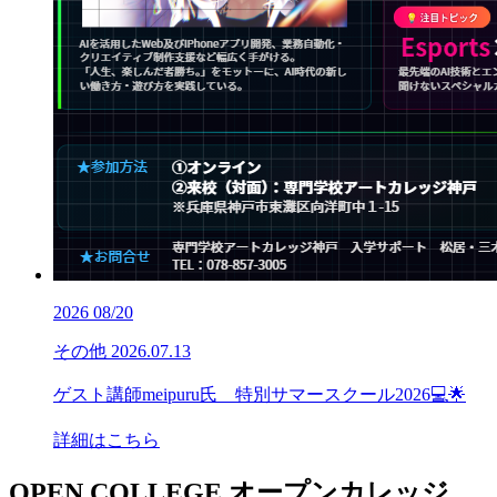
2026
08/20
その他
2026.07.13
ゲスト講師meipuru氏 特別サマースクール2026💻🌟
詳細はこちら
OPEN COLLEGE
オープンカレッジ