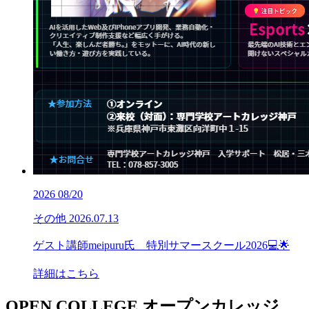
2026
08/20
その他
2026.07.13
ゲスト講師meipuru氏 特別サマースクール2026💻🌟
詳細はこちら
OPEN COLLEGE
オープンカレッジ