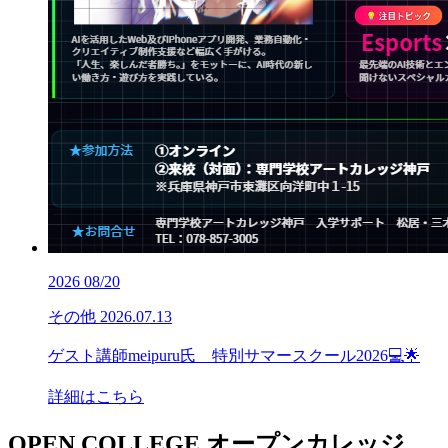
2026
08/20
その他
2026.07.13
ゲスト講師meipuru氏 特別サマースクール2026💻🌟
詳細はこちら
OPEN COLLEGE
オープンカレッジ