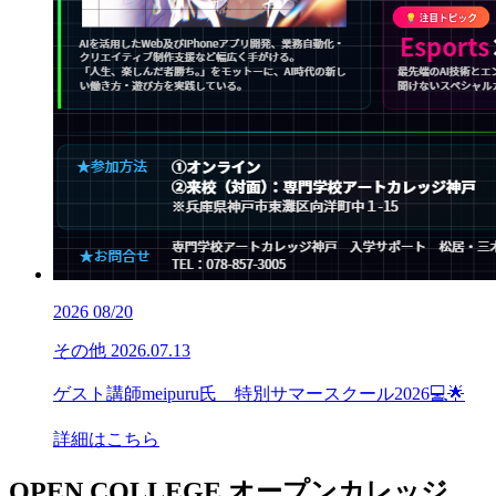
2026
08/20
その他
2026.07.13
ゲスト講師meipuru氏 特別サマースクール2026💻🌟
詳細はこちら
OPEN COLLEGE
オープンカレッジ