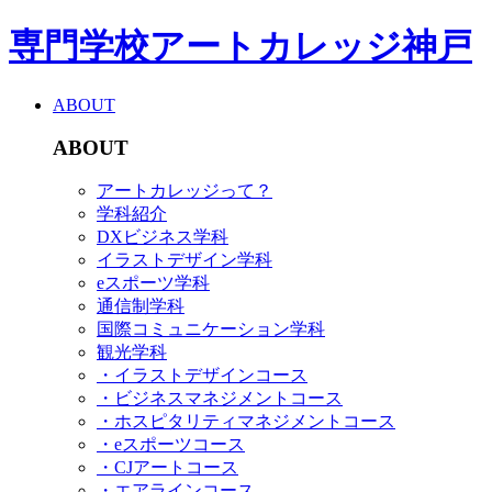
専門学校アートカレッジ神戸
ABOUT
ABOUT
アートカレッジって？
学科紹介
DXビジネス学科
イラストデザイン学科
eスポーツ学科
通信制学科
国際コミュニケーション学科
観光学科
・イラストデザインコース
・ビジネスマネジメントコース
・ホスピタリティマネジメントコース
・eスポーツコース
・CJアートコース
・エアラインコース