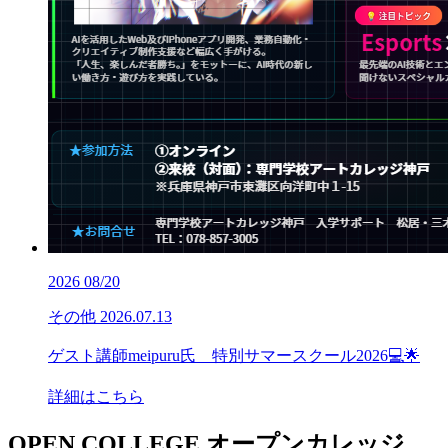
2026
08/20
その他
2026.07.13
ゲスト講師meipuru氏 特別サマースクール2026💻🌟
詳細はこちら
OPEN COLLEGE
オープンカレッジ