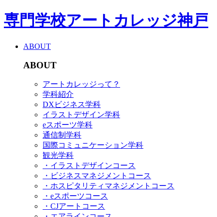
専門学校アートカレッジ神戸
ABOUT
ABOUT
アートカレッジって？
学科紹介
DXビジネス学科
イラストデザイン学科
eスポーツ学科
通信制学科
国際コミュニケーション学科
観光学科
・イラストデザインコース
・ビジネスマネジメントコース
・ホスピタリティマネジメントコース
・eスポーツコース
・CJアートコース
・エアラインコース