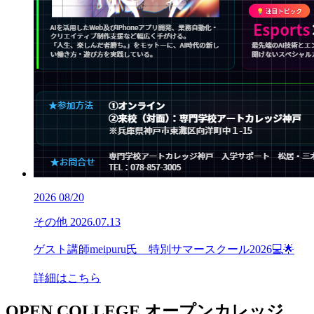
2026
08/20
その他
2026.07.13
ゲスト講師meipuru氏 特別サマースクール2026💻🌟
詳細はこちら
OPEN COLLEGE
オープンカレッジ