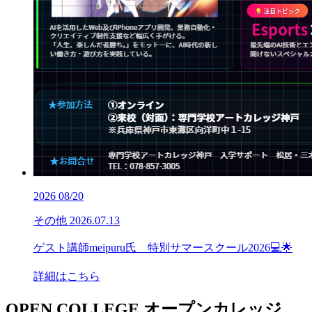
2026
08/20
その他
2026.07.13
ゲスト講師meipuru氏 特別サマースクール2026💻🌟
詳細はこちら
OPEN COLLEGE
オープンカレッジ