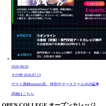
2026
08/20
その他
2026.07.13
ゲスト講師meipuru氏 特別サマースクール2026💻🌟
詳細はこちら
OPEN COLLEGE
オープンカレッジ