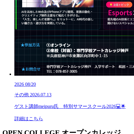
2026
08/20
その他
2026.07.13
ゲスト講師meipuru氏 特別サマースクール2026💻🌟
詳細はこちら
OPEN COLLEGE
オープンカレッジ