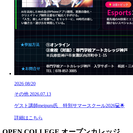
2026
08/20
その他
2026.07.13
ゲスト講師meipuru氏 特別サマースクール2026💻🌟
詳細はこちら
OPEN COLLEGE
オープンカレッジ