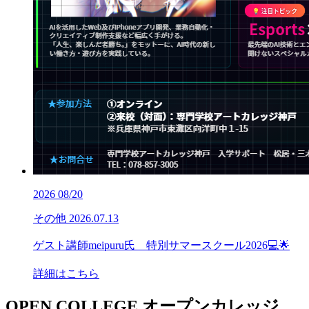
2026
08/20
その他
2026.07.13
ゲスト講師meipuru氏 特別サマースクール2026💻🌟
詳細はこちら
OPEN COLLEGE
オープンカレッジ