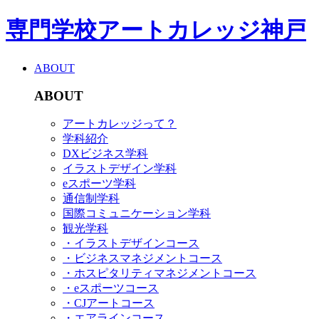
専門学校アートカレッジ神戸
ABOUT
ABOUT
アートカレッジって？
学科紹介
DXビジネス学科
イラストデザイン学科
eスポーツ学科
通信制学科
国際コミュニケーション学科
観光学科
・イラストデザインコース
・ビジネスマネジメントコース
・ホスピタリティマネジメントコース
・eスポーツコース
・CJアートコース
・エアラインコース