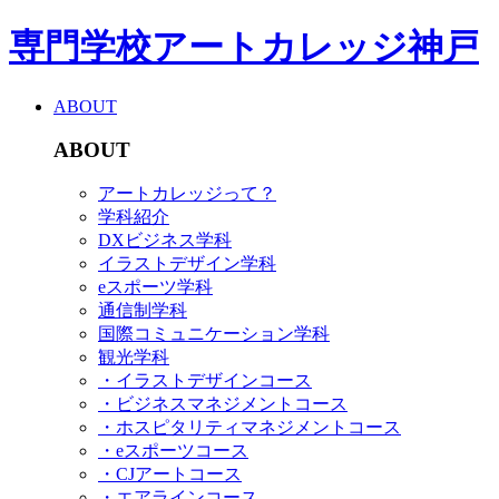
専門学校アートカレッジ神戸
ABOUT
ABOUT
アートカレッジって？
学科紹介
DXビジネス学科
イラストデザイン学科
eスポーツ学科
通信制学科
国際コミュニケーション学科
観光学科
・イラストデザインコース
・ビジネスマネジメントコース
・ホスピタリティマネジメントコース
・eスポーツコース
・CJアートコース
・エアラインコース