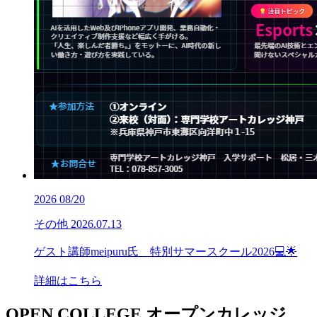
2026
08/20
その他
2026.07.13
ゲスト講師meipuru氏 特別サマースクール2026💻🌟
詳細はこちら
OPEN COLLEGE
オープンカレッジ