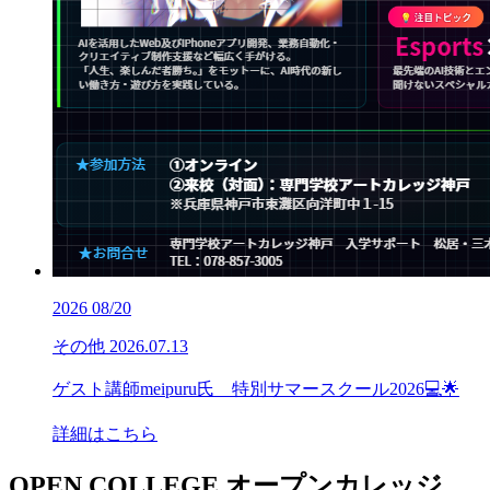
2026
08/20
その他
2026.07.13
ゲスト講師meipuru氏 特別サマースクール2026💻🌟
詳細はこちら
OPEN COLLEGE
オープンカレッジ