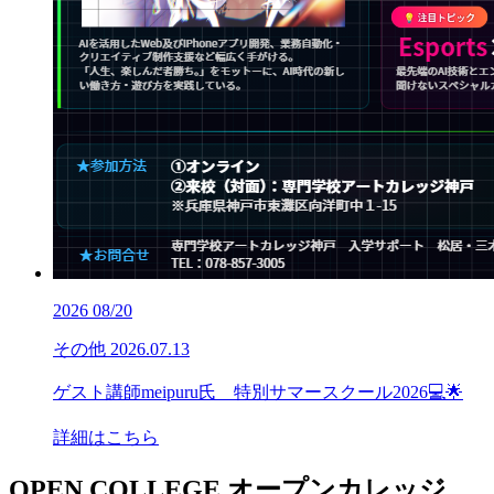
2026
08/20
その他
2026.07.13
ゲスト講師meipuru氏 特別サマースクール2026💻🌟
詳細はこちら
OPEN COLLEGE
オープンカレッジ