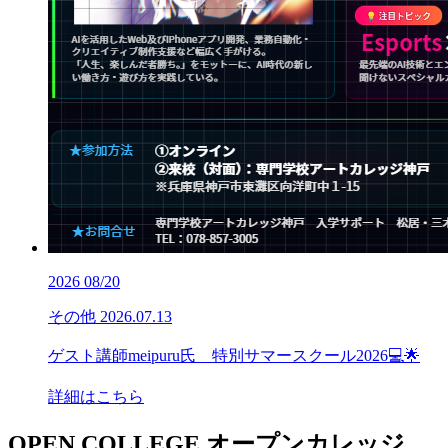
2026
08/20
その他
2026.07.13
ゲスト講師meipuru氏 特別サマースクール2026💻🌟
詳細はこちら
OPEN COLLEGE
オープンカレッジ