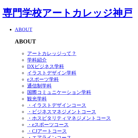
専門学校アートカレッジ神戸
ABOUT
ABOUT
アートカレッジって？
学科紹介
DXビジネス学科
イラストデザイン学科
eスポーツ学科
通信制学科
国際コミュニケーション学科
観光学科
・イラストデザインコース
・ビジネスマネジメントコース
・ホスピタリティマネジメントコース
・eスポーツコース
・CJアートコース
・エアラインコース