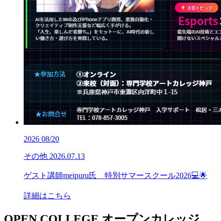
2026
08/20
その他
2026.07.13
ゲスト講師meipuru氏 特別サマースクール2026💻🌟
詳細はこちら
OPEN COLLEGE
オープンカレッジ