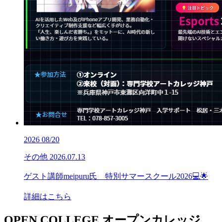
2026
08/20
その他
2026.07.13
ゲスト講師meipuru氏 特別サマースクール2026💻🌟
詳細はこちら
OPEN COLLEGE
オープンカレッジ