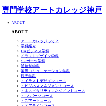
専門学校アートカレッジ神戸
ABOUT
ABOUT
アートカレッジって？
学科紹介
DXビジネス学科
イラストデザイン学科
eスポーツ学科
通信制学科
国際コミュニケーション学科
観光学科
・イラストデザインコース
・ビジネスマネジメントコース
・ホスピタリティマネジメントコース
・eスポーツコース
・CJアートコース
・エアラインコース