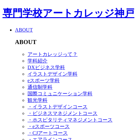
専門学校アートカレッジ神戸
ABOUT
ABOUT
アートカレッジって？
学科紹介
DXビジネス学科
イラストデザイン学科
eスポーツ学科
通信制学科
国際コミュニケーション学科
観光学科
・イラストデザインコース
・ビジネスマネジメントコース
・ホスピタリティマネジメントコース
・eスポーツコース
・CJアートコース
・エアラインコース