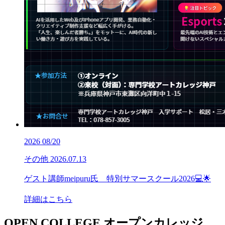
2026
08/20
その他
2026.07.13
ゲスト講師meipuru氏 特別サマースクール2026💻🌟
詳細はこちら
OPEN COLLEGE
オープンカレッジ