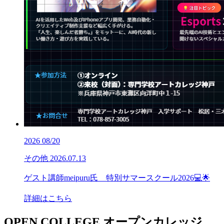
2026
08/20
その他
2026.07.13
ゲスト講師meipuru氏 特別サマースクール2026💻🌟
詳細はこちら
OPEN COLLEGE
オープンカレッジ