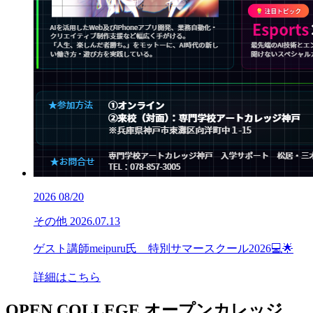
2026
08/20
その他
2026.07.13
ゲスト講師meipuru氏 特別サマースクール2026💻🌟
詳細はこちら
OPEN COLLEGE
オープンカレッジ