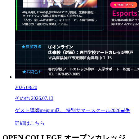
2026
08/20
その他
2026.07.13
ゲスト講師meipuru氏 特別サマースクール2026💻🌟
詳細はこちら
OPEN COLLEGE
オープンカレッジ