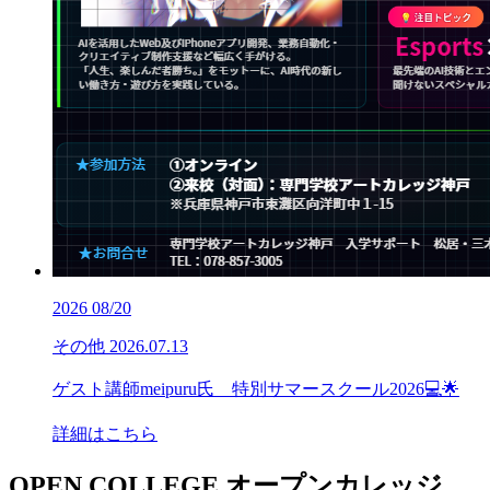
2026
08/20
その他
2026.07.13
ゲスト講師meipuru氏 特別サマースクール2026💻🌟
詳細はこちら
OPEN COLLEGE
オープンカレッジ