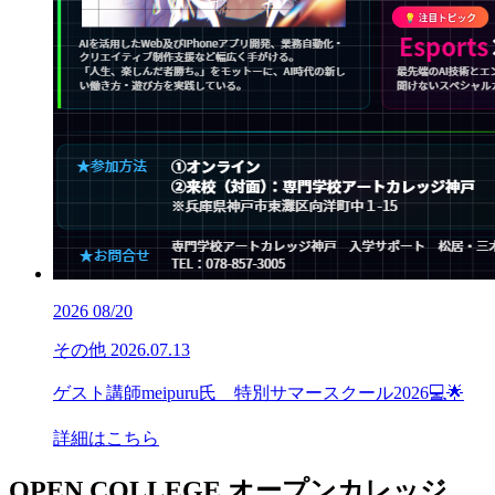
2026
08/20
その他
2026.07.13
ゲスト講師meipuru氏 特別サマースクール2026💻🌟
詳細はこちら
OPEN COLLEGE
オープンカレッジ